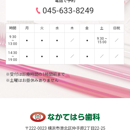
電話で予約
045-633-8249
時間
月
火
水
木
金
土
日祝
9:30
9:30 ~
~
●
●
●
／
●
／
15:00
13:00
14:30
~
●
●
●
／
●
／
／
19:00
※受付は診療時間の1時間前まで
※土曜はお昼休みありません
〒222-0023 横浜市港北区仲手原2丁目22-25