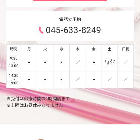
電話で予約
045-633-8249
時間
月
火
水
木
金
土
日祝
9:30
9:30 ~
~
●
●
●
／
●
／
15:00
13:00
14:30
~
●
●
●
／
●
／
／
19:00
※受付は診療時間の1時間前まで
※土曜はお昼休みありません