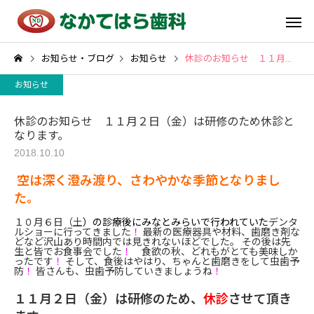
お知らせ・ブログ
お知らせ
休診のお知らせ １１月２日（金）は研修のため休診となります。
お知らせ
休診のお知らせ １１月２日（金）は研修のため休診と
なります。
2018.10.10
空は深く澄み渡り、さわやかな季節となりまし
た。
１０月６日（土
）の診療後にみなとみらいで行われていた
デンタ
ルショーに行ってきました
！
最新の医療器具や材料、歯磨き剤な
どなど沢山あり時間内では見きれないほどでした。 その後は先
生と皆でお食事会でした
！
食欲の秋、どれもがとても美味しか
ったです
！
そして、食後はやはり、ちゃんと歯磨きをして虫歯予
防
！
皆さんも、虫歯予防していきましょうね
！
１１月２日（金）は研修のため、
休診
させて頂き