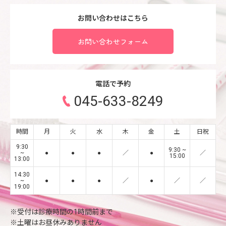
お問い合わせはこちら
お問い合わせフォーム
電話で予約
045-633-8249
時間
月
火
水
木
金
土
日祝
9:30
9:30 ~
~
●
●
●
／
●
／
15:00
13:00
14:30
~
●
●
●
／
●
／
／
19:00
※受付は診療時間の1時間前まで
※土曜はお昼休みありません