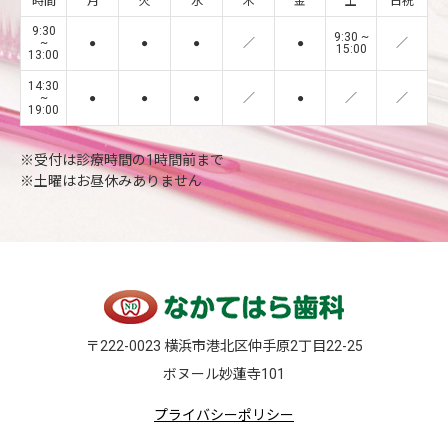
時間
月
火
水
木
金
土
日祝
9:30
9:30 ~
~
●
●
●
／
●
／
15:00
13:00
14:30
~
●
●
●
／
●
／
／
19:00
※受付は診療時間の1時間前まで
※土曜はお昼休みありません
〒222-0023 横浜市港北区仲手原2丁目22-25
ボヌール妙蓮寺101
プライバシーポリシー