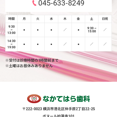
045-633-8249
時間
月
火
水
木
金
土
日祝
9:30
9:30 ~
~
●
●
●
／
●
／
15:00
13:00
14:30
~
●
●
●
／
●
／
／
19:00
※受付は診療時間の1時間前まで
※土曜はお昼休みありません
〒222-0023 横浜市港北区仲手原2丁目22-25
ボヌール妙蓮寺101