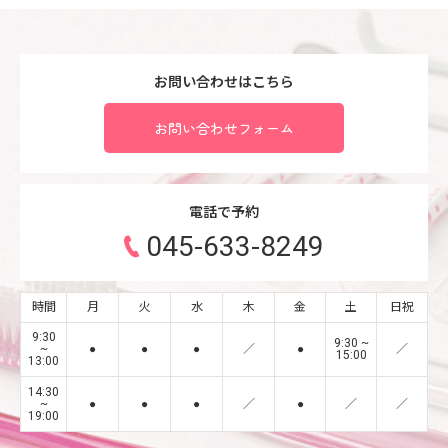
お問い合わせはこちら
お問い合わせフォーム
電話で予約
045-633-8249
時間
月
火
水
木
金
土
日祝
9:30
9:30 ~
~
●
●
●
／
●
／
15:00
13:00
14:30
~
●
●
●
／
●
／
／
19:00