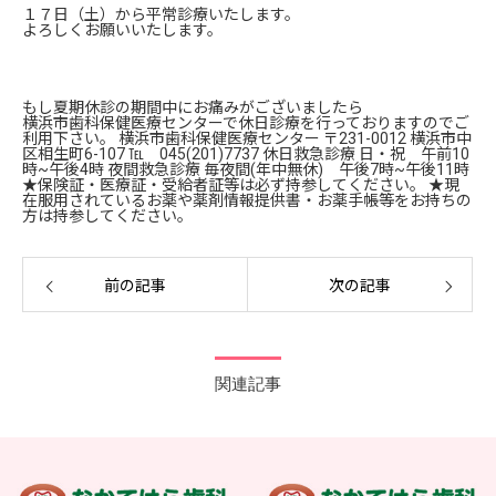
１７日（土）から平常診療いたします。
よろしくお願いいたします。
もし夏期休診の期間中にお痛みがございましたら
横浜市歯科保健医療センターで休日診療を行っておりますのでご
利用下さい。 横浜市歯科保健医療センター 〒231-0012 横浜市中
区相生町6-107 ℡ 045(201)7737 休日救急診療 日・祝 午前10
時~午後4時 夜間救急診療 毎夜間(年中無休) 午後7時~午後11時
★保険証・医療証・受給者証等は必ず持参してください。 ★現
在服用されているお薬や薬剤情報提供書・お薬手帳等をお持ちの
方は持参してください。
前の記事
次の記事
関連記事