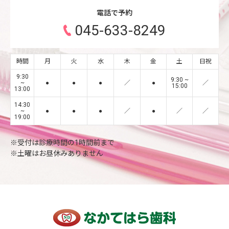
電話で予約
045-633-8249
時間
月
火
水
木
金
土
日祝
9:30
9:30 ~
~
●
●
●
／
●
／
15:00
13:00
14:30
~
●
●
●
／
●
／
／
19:00
※受付は診療時間の1時間前まで
※土曜はお昼休みありません