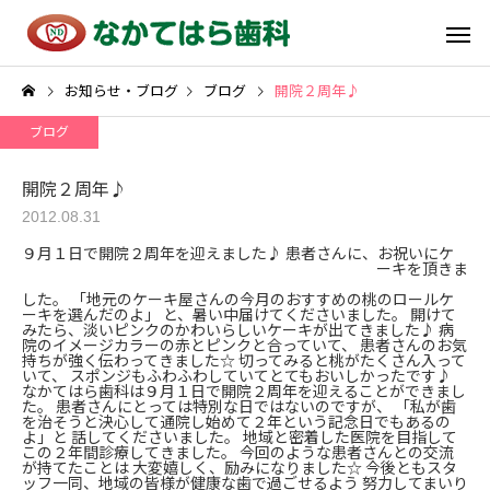
お知らせ・ブログ
ブログ
開院２周年♪
ブログ
開院２周年♪
2012.08.31
９月１日で開院２周年を迎えました♪
患者さんに、お祝いにケ
ーキを頂きま
した。 「地元のケーキ屋さんの今月のおすすめの桃のロールケ
ーキを選んだのよ」 と、暑い中届けてくださいました。 開けて
みたら、淡いピンクのかわいらしいケーキが出てきました♪ 病
院のイメージカラーの赤とピンクと合っていて、 患者さんのお気
持ちが強く伝わってきました☆ 切ってみると桃がたくさん入って
いて、 スポンジもふわふわしていてとてもおいしかったです♪
なかてはら歯科は９月１日で開院２周年を迎えることができまし
た。 患者さんにとっては特別な日ではないのですが、 「私が歯
を治そうと決心して通院し始めて２年という記念日でもあるの
よ」と 話してくださいました。 地域と密着した医院を目指して
この２年間診療してきました。 今回のような患者さんとの交流
が持てたことは 大変嬉しく、励みになりました☆ 今後ともスタ
ッフ一同、地域の皆様が健康な歯で過ごせるよう 努力してまいり